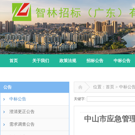
首页
关于我们
政策法规
招标公告
中标公告
位置：首页 > 中标公
公告
中标公告
关键字:
澄清更正公告
中山市应急管理局
需求调查公告