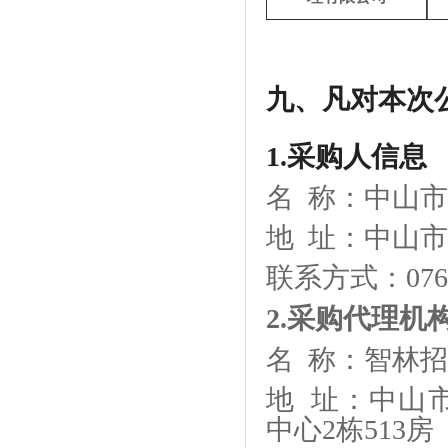
九、凡对本次
1.采购人信息
名
称：
中山市
地
址：
中山市
联系方式：
076
2.采购代理机
名
称：智林招
地
址：中山市
中心2栋513房