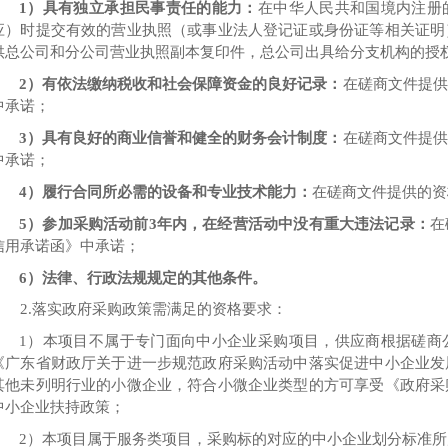
1）具有独立承担民事责任的能力：
在中华人民共和国境内注册
应）时提交有效的营业执照（或事业法人登记证或身份证等相关证明
供总公司和分公司营业执照副本复印件，总公司出具给分支机构的授
2）有依法缴纳税收和社会保障资金的良好记录：
在磋商文件提供
中承诺；
3）具有良好的商业信誉和健全的财务会计制度：
在磋商文件提供
中承诺；
4）履行合同
所必需的
设备和专业技术能力：
在
磋商文件提供的资
5）参加采购活动前3年内，在经营活动中没有重大违法记录：
在
信用承诺函》中承诺；
6）法律、行政法规规定的其他条件。
2.落实政府采购政策需满足的资格要求：
1）本项目
不
属于专门面向中小企业采购项目，供应商根据磋商
《广东省财政厅关于进一步规范政府采购活动中落实促进中小企业发
其他未列明行业
的小微企业，符合小微企业类型的方可享受《政府采
中小企业扶持政策；
2）本项目属于服务类项目，采购标的对应的中小企业划分标准