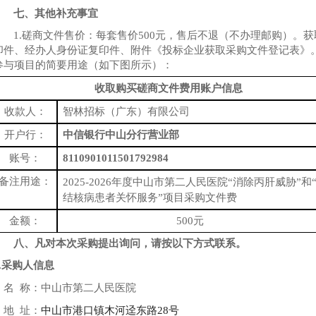
七、
其他补充事宜
1.磋商文件售价：每套售价500元，售后不退（不办理邮购）。
印件、经办人身份证复印件、附件《投标企业获取采购文件登记表》
参与项目的简要用途（如下图所
示
）：
收取购买磋商文件费用账户信息
收款人：
智林招标（广东）有限公司
开户行：
中信银行中山分行营业部
账号：
8110901011501792984
备注用途：
2025-2026年度中山市第二人民医院“消除丙肝威胁”和
结核病患者关怀服务”项目
采购文件费
金额：
500元
八、
凡对本次采购提出询问，请按以下方式联系。
1.采购人信息
名
称：
中山市第二人民医院
地
址：
中山市港口镇木河迳东路
28号