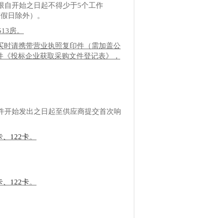
限自开始之日起不得少于
5个工作
定节假日除外）。
13房。
com），购买时请携带营业执照复印件（需加盖公
件《投标企业获取采购文件登记表》，
件开始发出之日起至供应商提交首次响
、122卡
。
、122卡
。