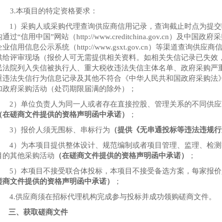
3.本项目的特定资格要求：
1）采购人或采购代理查询供应商信用记录，查询截止时点为提
通过“信用中国”网站（http://www.creditchina.gov.cn）及中国政府采购网（
企业信用信息公示系统（
http://www.gsxt.gov.cn）
等渠道查询供应商
供给评审现场（报价人可无需提供相关资料。如相关失信记录已失效
民法院列入失信被执行人、重大税收违法失信主体名单、政府采购严
重违法失信行为信息记录及其他不符合《中华人民共和国政府采购法
加政府采购活动（处罚期限届满的除外）；
2）单位负责人为同一人或者存在直接控股、管理关系的不同供
（在磋商文件提供的资格声明函中承诺）
；
3）报价人须无围标、串标行为
（提供《无串通投标等违法违规行
4）为本项目提供整体设计、规范编制或者项目管理、监理、检
目的其他采购活动
（在磋商文件提供的资格声明函中承诺）
；
5）本项目不接受联合体投标，本项目不接受备选方案，每家报
磋商文件提供的资格声明函中承诺）
；
4.供应商须在招标代理机构完成参与投标并成功领购磋商文件。
三、
获取
磋商
文件