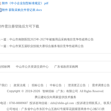
附件《中小企业划型标准规定》.pdf
附件 获取采购文件登记表.docx
附件需注册登陆后方可下载
上一篇：
中山市南朗医院2025年-2027年被服用品采购项目竞争性磋商公告
下一篇：
中山市第五届职业技能大赛综合服务项目竞争性磋商公告
与招标网
中山市公共资源交易中心
广东省政府采购网
于我们
|
政策法规
|
招标公告
|
中标公告
|
澄清更正公告
|
需求调查公告
Copyright © 2019-
2026
智林招标（广东）有限公司 All Rights Reserved.
腾云建站仅向商家提供技术服务
话：0760-88889687 投诉咨询信箱：zlzb@zhilin-gd.com（投诉请注明联系人、联
公司地址：广东省中山市东区中山五路82号紫翠花园紫荟商务中心2栋513房