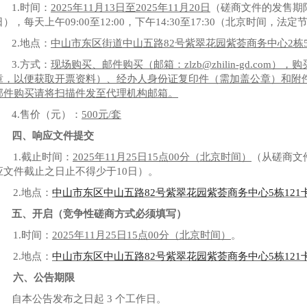
1
.
时间：
202
5
年
11
月
13
日至
202
5
年
11
月
20
日
（磋商文件的发售期
日），每天上午09:00至12:00，下午14:30至17:30（北京时间，法
2
.
地点：
中山市东区街道中山五路
82号紫翠花园紫荟商务中心2栋5
3
.
方式：
现场购买、邮件购买（邮箱：
zlzb@zhilin-gd.
章，以便获取开票资料）、经办人身份证复印件（需加盖公章）和附
邮件购买请将扫描件发至代理机构邮箱。
4
.
售价（元）：
5
00
元
/套
四、
响应文件提交
1.
截止时间：
2025年
11
月
25
日
15
点
00
分（北京时间）
（
从磋商文
应文件截止之日止不得少于
10日
）。
2.
地点：
中山市东区中山五路
82号紫翠花园紫荟商务中心5栋121卡
五、
开启（竞争性磋商方式必须填写）
1.
时间：
2025年
11
月
25
日
15
点
00
分（北京时间）
。
2.
地点：
中山市东区中山五路
82号紫翠花园紫荟商务中心5栋121卡
六、
公告期限
自本公告发布之日起
3 个工作日。