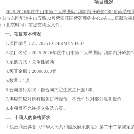
项目概况
2025-2026年度中山市第二人民医院“消除丙肝威胁”和“耐药结
中山市东区街道中山五路
82号紫翠花园紫荟商务中心2栋513房
获取采
分
（北京时间）前提交响应文件。
一、项目基本情况
1.
项目编号：
ZL-202510-DERMYY-F007
2.
项目名称：
2025-2026年度中山市第二人民医院“消除丙肝威
3.
采购方式：竞争性磋商
4.
预算金额：
200000.00
元
5.
数量：
1项
6.
合同履行期限：
自合同约定生效之日起
1年
。
7.
供应商应对所有服务进行报价，
不允许只对部分
服务报价。
8.
本项目不允许提交备选方案。
二、
申请人的资格要求
1.供应商应具备《
中华人民共和国
政府采购法》第二十二条规定