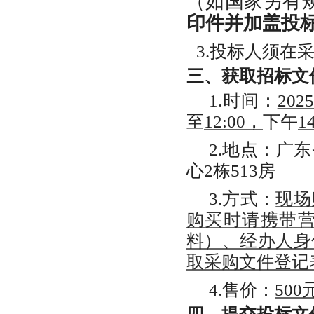
（如国家另有
印件并加盖投
3
.投标人须在
三、获取招标文
1.
时间：
202
至
12:00，
下午
1
2.
地点：
广东
心2栋513房
3.
方式：
现场
购买时请携带
料）、经办人身
取采购文件登记
4.
售价：
500