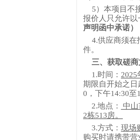
5）本项目不
报价人只允许以
声明函中承诺）
4.供应商须
件。
三、
获取
磋商
1
.
时间：
202
5
期限自开始之日
0，下午14:30
2
.
地点：
中山
2栋513房。
3
.
方式：
现场
购买时请携带营