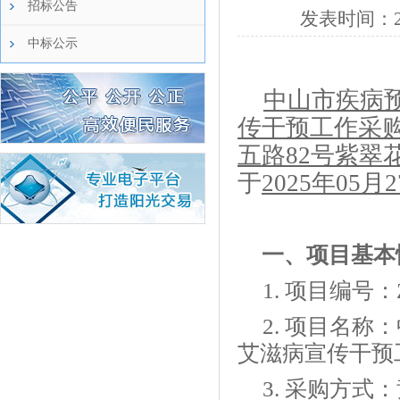
招标公告
发表时间：
中标公示
中山市疾病
传干预工作采
五路
82号紫翠
于
2025年0
5
月
2
一、项目基本
1.
项目编号：
2.
项目名称：
艾滋病宣传干预
3.
采购方式：