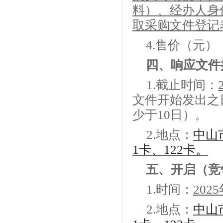
料）、经办人身
取采购文件登记
4
.
售价（元）
四、
响应文件
1.
截止
时间：
文件开始发出之
少于
10日
）。
2.
地点：
中山
1卡、122卡。
五、
开启（竞
1.
时间
：
202
5
2.
地点：
中山