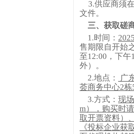
3
.供应商须
文件。
三、
获取
磋
1
.
时间：
202
售期限自开始
至12:00，下
外）。
2
.
地点：
广
荟商务中心2栋5
3
.
方式：
现
m），购买时
取开票资料）
《投标企业获