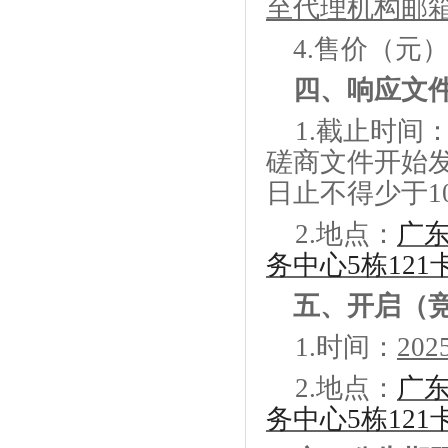
至代理机构邮
4
.
售价（元
四、
响应文
1.
截止时间
磋商文件开始
日止不得少于
1
2.
地点：
广
务中心5栋121
五、
开启（
1.
时间：
202
2.
地点：
广
务中心5栋121