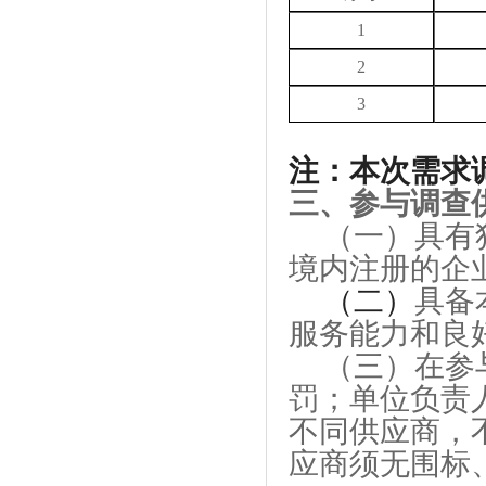
1
2
3
注：本次需求
三
、
参与调查
（一）
具有
境内注册的企
（
二
）
具
备
服务能力和良
（
三
）
在参
罚；单位负责
不同供应商，
应商须无围标