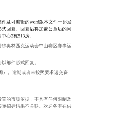
描件及可编辑的
word版本文件一起发
以邮件形式回复。回复后将加盖公章后的问
心2栋513房。
特殊奥林匹克运动会中山赛区赛事运
会以邮件形式回复。
时间）
。
逾期或者未按照要求递交资
设置的市场依据，
不具有任何限制及
实际招标结果不关联。欢迎
各
潜在供