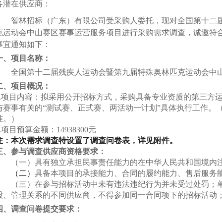
各潜在供应商：
智林招标（广东）有限公司受
采购人
委托，
现
对
全国第十二
克运动会中山赛区赛事运营服务项目
进行采购需求调查，诚邀符
事宜通知如下：
一、
项目名称：
全国第十二届残疾人运动会暨第九届特殊奥林匹克运动会中
二、项目
概况
：
1.项目内容：拟采用公开招标方式，采购具备专业资质的第三方
与赛事有关的“测试赛、正式赛、两活动一计划”具体执行工作。
准。）
2.项目预算金额：14938300元
注：本次需求调查特设置了调查问卷表，详见附件。
三
、
参与调查
供应商资格要求
：
（一）
具有独立承担民事责任能力的在中华人民共和国境内
（
二
）
具
备本
项目的承接能力、合同的履约能力、售后服务
（
三
）
在参与招标活动中未有违法违纪行为并
未
受过处罚；
股、管理关系的不同供应商，不得参加同一合同项下的招标活动
四、调查问卷提交要求：