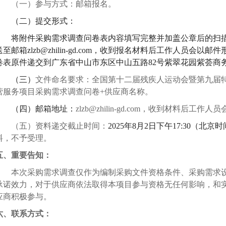
（一）参与方式：邮箱报名。
（
二
）
提交形式：
将附件采购需求调查问卷表内容填写完整并加盖公章后的扫
送至邮箱zlzb@zhilin-gd.com，收到报名材料后工作人员会
卷表原件递交到广东省中山市东区中山五路82号紫翠花园紫荟商务中
（三）
文件
命名要求
：全国第十二届残疾人运动会暨第九届
营服务项目
采购需求调查问卷
+供应商名称
。
（四）邮箱地址：
zlzb@zhilin-gd.com
，
收到材料后工作人员
（
五
）资料
递交截止
时间：
202
5
年
8
月
2
日
下午
17:30（北京
料，不予受理。
五、
重要告知：
本次采购需求调查仅作为编制采购文件
资格条件
、
采购需求
承诺效力，对于供应商依法取得本项目参与资格无任何影响，和
应商积极参与。
六、联系方式：