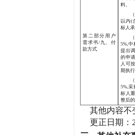
料。
以内(
标人承
第二部分用户
需求书
/九、付
5%,
款方式
提出
的申
人可
期执行
5%,
标人
整后的
其他内容不
更正日期：