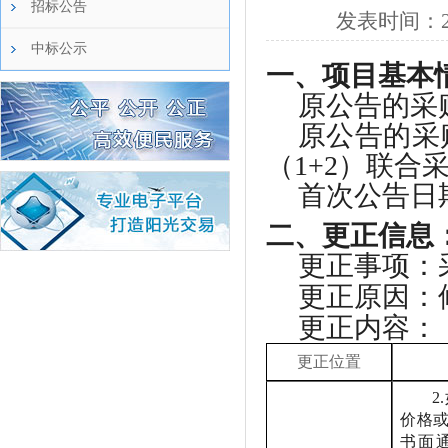
招标公告
发表时间：
中标公示
一、项目基本
原公告的采
原公告的采
（
1+2）联合
首次公告日
二、更正信息
更正事项：
更正原因：
更正内容：
更正位置
2
价格
书面