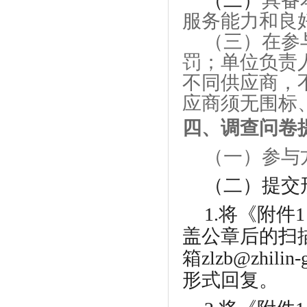
（
二
）
具
备
服务能力和良
（
三
）
在参
罚；单位负责
不同供应商，
应商须无围标
四、调查问卷
（一）参与
（
二
）
提交
1.将《附
盖公章后的扫描
箱zlzb@zhi
形式回复。