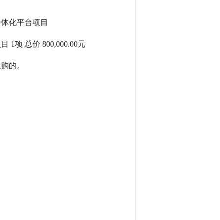
一体化平台项目
项目
1项
总价
800
,
000
.
00
元
采购的。