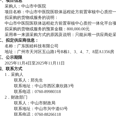
一、项目信息
采购人：中山市中医院
项目名称：中山市中医院医联体远程处方前置审核中心质控
拟采购的货物或服务的说明：
中山市中医院医联体远程处方前置审核中心质控一体化平台
拟采购的货物或服务的预算金额：
800
,
000
.
00
元
采用单一来源采购方式的原因及说明
：
只能从唯一供应商处
二、拟定供应商信息：
名称：广东医睦科技有限公司
地址：广州市天河区五山路
1号B栋1、3、4、7、8层A1356房
三、公示期限
2025年1
1
月
4
日至
2025年11月
11
日
四
、联系方式
1．采购人
联系人：
郑
先生
联系地址：中山市西区康欣路
3号
联系电话：
0760-89980318
2．财政部门
联系人：中山市财政局
联系地址：中山市兴中道
63号
联系电话：
0760-88266118