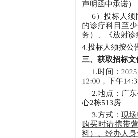
声明函中承诺）
6）投标人
的诊疗科目至少
务
）、《放射诊
4
.投标人须按
三、获取招标文
1.时间
：
202
12:00，下午1
2.
地点：
广东
心2栋513房
3.
方式：
现场
购买时请携带
料）、经办人身