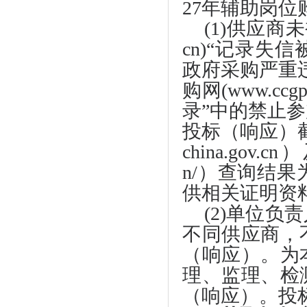
27年辅助岗位
(1)供应商未被
cn)“记录
政府采购严重
购网(www.c
录”中的禁止
投标（响应）截止
china.gov.
n/）查询结
供相关证明资
(2)单位
不同供应商，
（响应）。为
理、监理、检
（响应）。投