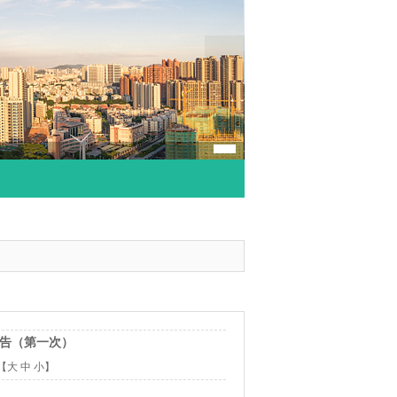
公告（第一次）
【
大
中
小
】