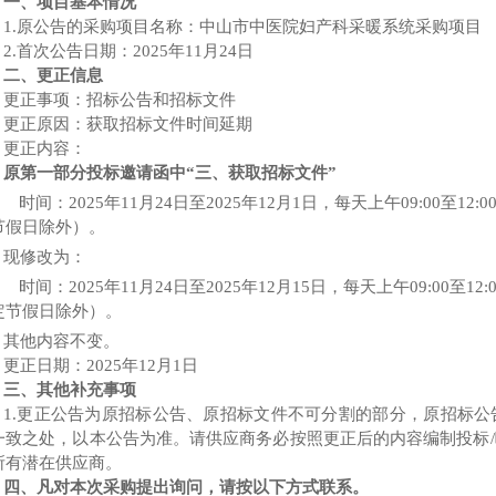
一、项目基本情况
1.原公告的采购项目名称：
中山市中医院妇产科采暖系统采购项目
2
.首次公告日期：2025年1
1
月
24
日
二、更正信息
更正事项：
招标
公告和
招标
文件
更正原因：获取
招标
文件时间延期
更正内容：
原第一部分投标邀请函中
“三、获取招标文件”
时间：
2025年11月24日至2025年12月1日，每天上午09:00至12:
节假日除外）。
现修改为：
时间：
2025年11月24日至2025年12月
15
日，每天上午
09:00至1
定节假日除外）。
其他内容不变。
更正日期：
2025年
12
月
1
日
三、其他补充事项
1.更正公告为原
招标
公告、原
招标
文件不可分割的部分，原
招标
公
一致之处，以本公告为准。请供应商务必按照更正后的内容编制投标
所有潜在供应商。
四、凡对本次采购提出询问，请按以下方式联系。