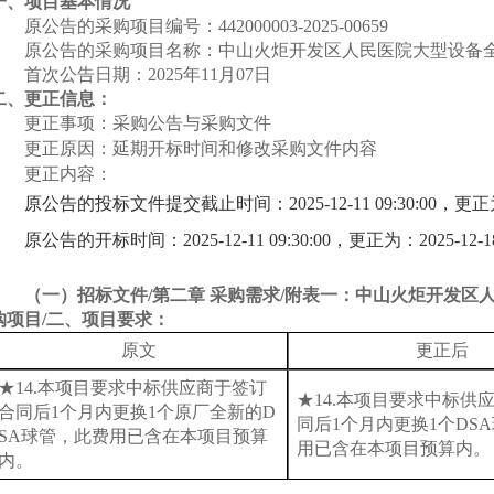
一、项目基本情况
原公告的采购项目编号：
442000003-2025-00659
原公告的采购项目名称：
中山火炬开发区人民医院大型设备
首次公告日期：
2025年
11
月
07
日
二、更正信息：
更正事项：采购公告与采购文件
更正原因：延期开标
时间和修改
采购文件内容
更正内容：
原公告的投标文件提交截止时间：
2025-
12
-
11
09:30:00，更正
原公告的开标时间：
2025-
12
-
11
09:30:00，更正为：2025-12-1
（一）
招标文件
/第二章 采购需求/附表一：中山火炬开发区
购项目
/二、项目要求
：
原文
更正后
★14.本项目要求中标供应商于签订
★14.本项目要求中标供
合同后1个月内更换1个原厂全新的D
同后1个月内更换1个DS
SA球管，此费用已含在本项目预算
用已含在本项目预算内。
内。