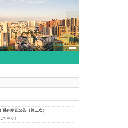
目 采购更正公告（第二次）
【
大
中
小
】