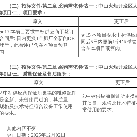
（
二
）
招标文件
/第二章 采购需求/附表一：中山火炬开发区
购项目
/二、项目要求
：
原文
更正后
★15.本项目要求中标供应商于签订
★15.本项目要求中标供
合同后5日内更换1个原厂全新的DR
同后5日内更换1个DR球
球管，此费用已含在本项目预算
含在本项目预算内。
内。
（
三
）招标文件
/第二章 采购需求/附表一：中山火炬开发区
购项目
/三、质量保证及售后服务
：
原文
更正后
2.中标供应商保证所更换的维修配件
2.中标供应商保证所更换
是全新、未曾使用过的，其质量、
其质量、规格及技术特征
规格及技术特征符合设备正常使用
常使用的要求。
的要求。
其他内容不变
更正日期：
20
25年
12
月
02
日