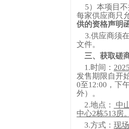
5）本项目
每家
供应商
只
供的资格声明
3
.供应商须
文件。
三、
获取
磋
1
.
时间：
202
发售期限自开
0至12:00，下
外）。
2
.
地点：
中
中心2栋513房
3
.
方式：
现