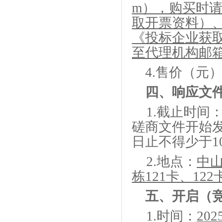
m），购买时
取开票资料）
《投标企业获
至代理机构邮
4
.
售价（元
四、
响应文
1.
截止时间
磋商文件开始
日止不得少于
1
2.
地点：
中
栋121卡、122
五、
开启（
1.
时间：
202