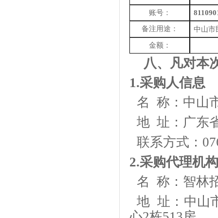
账号：
811090
备注用途：
中山市
金额：
八、
凡对本
1.采购人信息
名
称：
中山
地
址：广东省
联系
方式：
07
2.采购代理机
名
称：智林招
地
址：中山市
心2栋513房