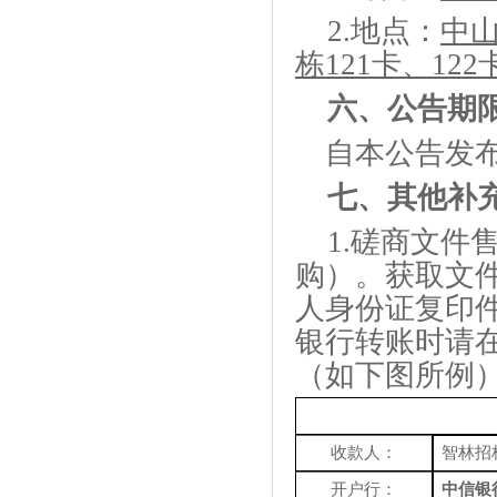
2.
地点：
中
栋121卡、122
六、
公告期
自本公告发
七、
其他补
1.磋商文件
购）。获取文
人身份证复印
银行转账时请
（如下图所例
收款人：
智林招
开户行：
中信银