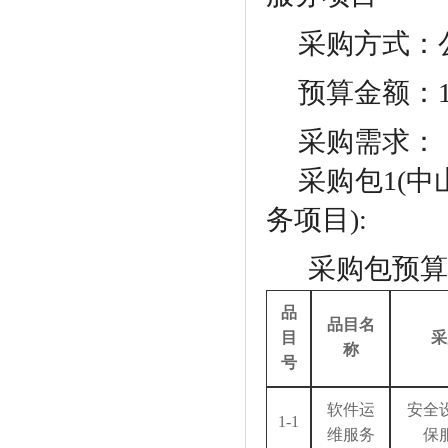
采购方式：
预算金额：
采购需求：
采购包
1(
务项目):
采购包预算
品
品目名
目
采
称
号
软件运
安全
1-1
维服务
保