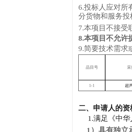
6.投标人
应对所
分货物和服务
投
7.
本
项目
不
接受
8.
本项目不
允许
9.简要技术需
品目号
采
1-1
超
二、申请人的资
1.满足《中
1）具有独立