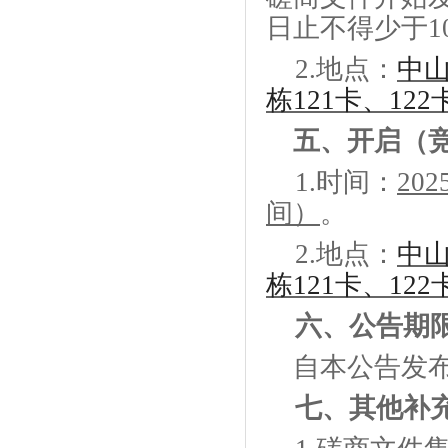
日止不得少于
1
2.
地点：
中
栋121卡、122
五、
开启（
1.
时间：
202
间）
。
2.
地点：
中
栋121卡、122
六、
公告期
自本公告发
七、
其他补