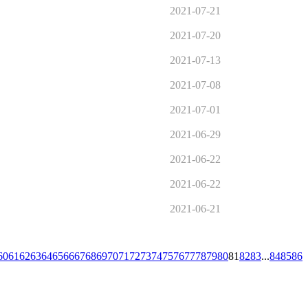
2021-07-21
2021-07-20
2021-07-13
2021-07-08
2021-07-01
2021-06-29
2021-06-22
2021-06-22
2021-06-21
60
61
62
63
64
65
66
67
68
69
70
71
72
73
74
75
76
77
78
79
80
81
82
83
...
84
85
86