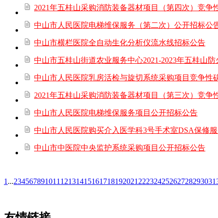
2021年五桂山采购消防装备器材项目（第四次）竞争
中山市人民医院电梯维保服务（第二次）公开招标公
中山市横栏医院全自动生化分析仪流水线招标公告
中山市五桂山街道农业服务中心2021-2023年五桂
中山市人民医院乳房活检与旋切系统采购项目竞争性
2021年五桂山采购消防装备器材项目（第三次）竞争
中山市人民医院电梯维保服务项目公开招标公告
中山市人民医院购买介入医学科3号手术室DSA保修
中山市中医院中央监护系统采购项目公开招标公告
1
...
2
3
4
5
6
7
8
9
10
11
12
13
14
15
16
17
18
19
20
21
22
23
24
25
26
27
28
29
30
31
友情链接